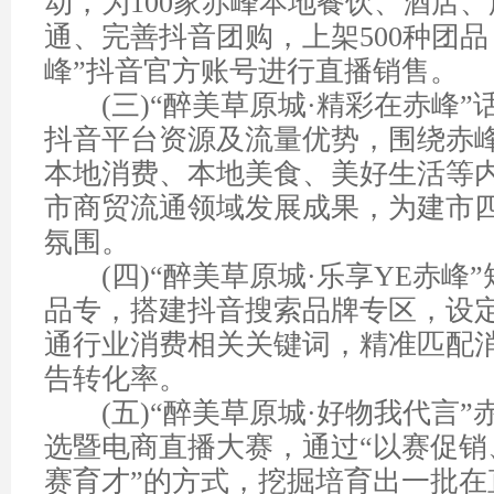
动，为
100
家赤峰本地餐饮、酒店、
通、完善抖音团购，上架
500
种团品
峰
”
抖音官方账号进行直播销售。
(
三
)“
醉美草原城
·
精彩在赤峰
”
抖音平台资源及流量优势，围绕赤
本地消费、本地美食、美好生活等
市商贸流通领域发展成果，为建市
氛围。
(
四
)“
醉美草原城
·
乐享
YE
赤峰
”
品专，搭建抖音搜索品牌专区，设
通行业消费相关关键词，精准匹配
告转化率。
(
五
)“
醉美草原城
·
好物我代言
”
选暨电商直播大赛，通过
“
以赛促销
赛育才
”
的方式，挖掘培育出一批在