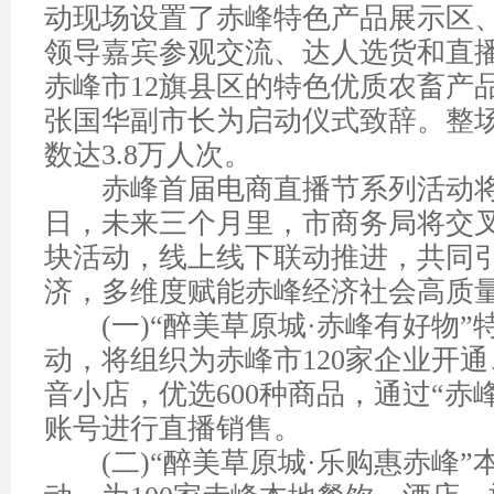
动现场设置了赤峰特色产品展示区
领导嘉宾参观交流、达人选货和直
赤峰市
12
旗县区的特色优质农畜产
张国华副市长为启动仪式致辞。整
数达
3.8
万人次。
赤峰首届电商直播节系列活动将
日，未来三个月里，市商务局将交
块活动，线上线下联动推进，共同
济，多维度赋能赤峰经济社会高质
(
一
)“
醉美草原城
·
赤峰有好物
”
动，将组织为赤峰市
120
家企业开通
音小店，优选
600
种商品，通过
“
赤
账号进行直播销售。
(
二
)“
醉美草原城
·
乐购惠赤峰
”