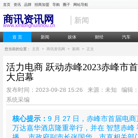
首页
资讯
品牌
招商加盟
导购
圈子
网站导航
商讯资讯网
新闻
www.xintonghuishou.cn
首 页
新闻
娱体
财经
汽车
您当前的位置：
主页
>
商讯资讯网
>
新闻
>
正文
活力电商 跃动赤峰2023赤峰市
大启幕
发布时间：2023-09-28 15:26 来源：未知 编辑
系统采编
核心提示：
9 月 27 日，赤峰市首届
万达嘉华酒店隆重举行，并在 智慧赤峰
播。 市政府副市长张国华，市直相关部