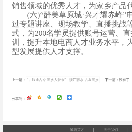
销售领域的优秀人才，为家乡产品
(
六
)“
醉美草原城
·
兴才耀赤峰
”
过专题讲座、现场教学、直播挑战
式，为
200
名学员提供账号运营、直
训，提升本地电商人才业务水平，
型发展提供人才支撑。
上一篇：
“古堰通古今 画乡入梦来”—浙江丽水·古堰画乡
下一篇：没有了
|
|
|
|
分享到：
诚聘英才
|
关于我们
|