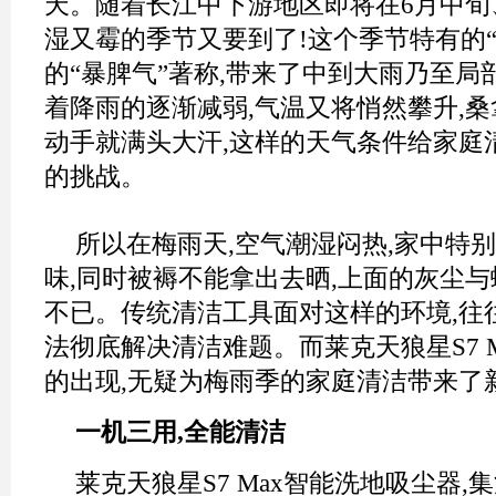
天。随着长江中下游地区即将在6月中旬
湿又霉的季节又要到了!这个季节特有的
的“暴脾气”著称,带来了中到大雨乃至局
着降雨的逐渐减弱,气温又将悄然攀升,桑
动手就满头大汗,这样的天气条件给家庭
的挑战。
所以在梅雨天,空气潮湿闷热,家中特
味,同时被褥不能拿出去晒,上面的灰尘
不已。传统清洁工具面对这样的环境,往
法彻底解决清洁难题。而莱克天狼星S7 
的出现,无疑为梅雨季的家庭清洁带来了
一机三用,全能清洁
莱克天狼星S7 Max智能洗地吸尘器