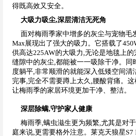
得既高效又安全。
大吸力吸尘,深层清洁无死角
面对梅雨季家中增多的灰尘与宠物毛发
Max展现出了强大的吸力。它搭载了450
供高达225AW的大吸力,无论是地毯上的
缝隙中的灰尘,都能被一一吸除干净。同时
度躺平,非常顺滑的就能深入低矮空间清
完事,完全不需要蹲上太久,腰酸背痛。这
让梅雨季的家居环境更加干净、整洁。
深层除螨,守护家人健康
梅雨季,螨虫滋生更为频繁,尤其是对
庭来说,更需要格外注意。莱克天狼星S7 