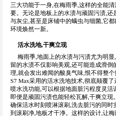
三大功能于一身,在梅雨季,这样的全能
要。无论是地板上的水渍与顽固污渍,还
与灰尘,甚至是床铺中的螨虫与细菌,它都
环境焕然一新。
活水洗地,干爽立现
梅雨季,地面上的水渍与污渍尤为明显
留的水渍不仅影响美观,还可能造成滑倒
理,就会发出难闻的酸臭气味,恨不得整个
S7 Max采用的活水洗地技术,彻底颠覆
喷水洗功能,可以根据地面脏污程度灵活调
即便是顽固污渍也能轻松瓦解,干爽立现
确保活水时刻喷淋滚刷,洗去脏污的同时
到滚刷净,地板才干净。这样的设计,让