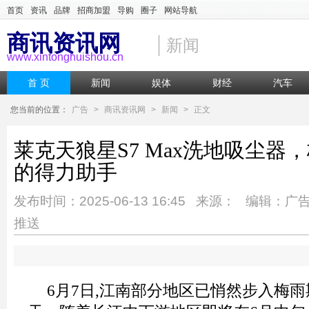
首页
资讯
品牌
招商加盟
导购
圈子
网站导航
商讯资讯网
新闻
www.xintonghuishou.cn
首 页
新闻
娱体
财经
汽车
您当前的位置：
广告
>
商讯资讯网
>
新闻
>
正文
莱克天狼星S7 Max洗地吸尘器
的得力助手
发布时间：2025-06-13 16:45 来源： 编辑：广
推送
6月7日,江南部分地区已悄然步入梅雨