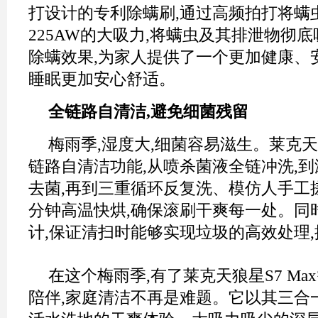
打设计的专利除螨刷,通过高频拍打将螨
225AW的大吸力,将螨虫及其排泄物彻
除螨效果,为家人提供了一个更加健康、
睡眠更加安心舒适。
全链路自清洁,避免细菌残留
梅雨季,湿度大,细菌容易滋生。莱克天狼
链路自清洁功能,从喷杀菌液全链冲洗,
去菌,再到三重循环反复洗、模仿人手工搓
分钟高温快烘,确保滚刷干爽每一处。同
计,保证清扫时能够实现垃圾的高效处理
在这个梅雨季,有了莱克天狼星S7 M
陪伴,家庭清洁不再是难题。它以其三合