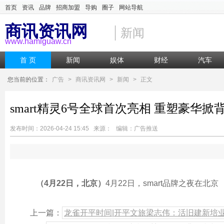
首页
资讯
品牌
招商加盟
导购
圈子
网站导航
商讯资讯网
新闻
www.hamiguaw.cn
首 页
新闻
娱体
财经
汽车
您当前的位置：
广告
>
商讯资讯网
>
新闻
>
正文
smart精灵6号全球首次亮相 重塑豪华
发布时间：2026-04-24 15:45 来源： 编辑：广告推送
（
4
月
22
日，北京）
4月22日，smart品牌之夜在北京
上一篇：
龙雀开平时间|开平文旅梁志伟：活旧建新培