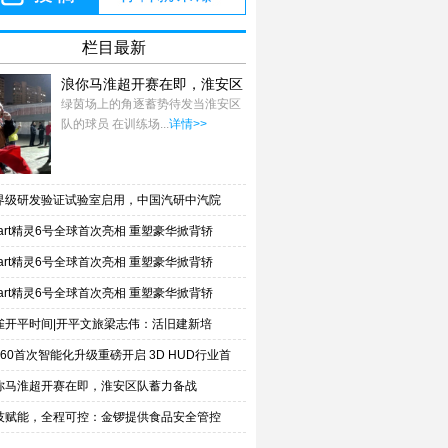
栏目最新
浪你马淮超开赛在即，淮安区
队蓄力备战
绿茵场上的角逐蓄势待发当淮安区
队的球员 在训练场...
详情>>
界级研发验证试验室启用，中国汽研中汽院
mart精灵6号全球首次亮相 重塑豪华掀背轿
mart精灵6号全球首次亮相 重塑豪华掀背轿
mart精灵6号全球首次亮相 重塑豪华掀背轿
雀开平时间|开平文旅梁志伟：活旧建新培
Z-60首次智能化升级重磅开启 3D HUD行业首
你马淮超开赛在即，淮安区队蓄力备战
技赋能，全程可控：金锣提供食品安全管控