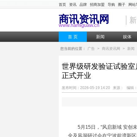
首页
资讯
品牌
招商加盟
导购
圈子
网站
商讯资讯网
新
www.hamiguaw.cn
首 页
新闻
娱体
您当前的位置：
广告
>
商讯资讯网
>
新闻
世界级研发验证试验室
正式开业
发布时间：2026-05-19 14:20 来源： 编
5月15日，“风启新域 安创
全及风洞研讨会在宁波前湾新区