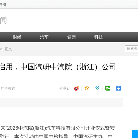
导航
闻
财经
汽车
健康
科技
搜索资
>
正文
启用，中国汽研中汽院（浙江）公司
辑：广告推送
分享到：
|
|
|
|
未来”2026中汽院(浙江)汽车科技有限公司开业仪式暨安
举行。本次活动由中国中检指导，中国汽研主办，中