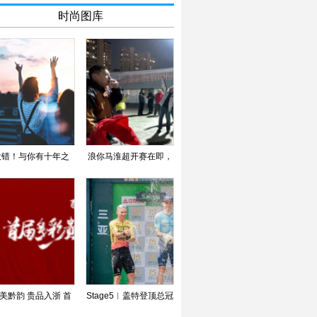
时尚图库
没错！与你有十年之
浪你马淮超开赛在即，
约，就是这么霸道！
淮安区队蓄力备战
美黔韵 贵品入浙 首
Stage5︱盖特登顶总冠