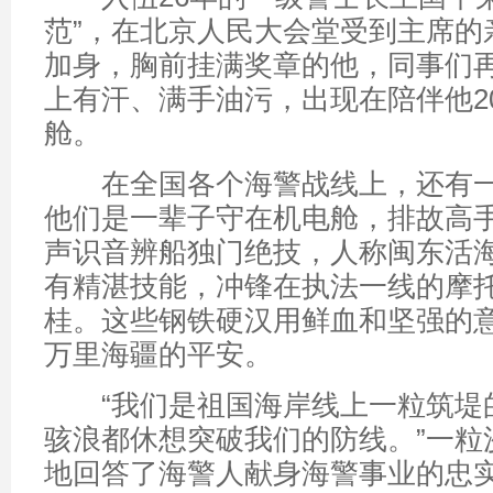
范”，在北京人民大会堂受到主席的
加身，胸前挂满奖章的他，同事们
上有汗、满手油污，出现在陪伴他2
舱。
在全国各个海警战线上，还有一
他们是一辈子守在机电舱，排故高
声识音辨船独门绝技，人称闽东活
有精湛技能，冲锋在执法一线的摩
桂。这些钢铁硬汉用鲜血和坚强的
万里海疆的平安。
“我们是祖国海岸线上一粒筑堤
骇浪都休想突破我们的防线。”一粒
地回答了海警人献身海警事业的忠