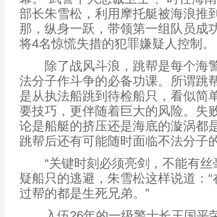
部长朱雪松，利用摩托艇被海浪推
那，纵身一跃，带领第一组队员成
将4名惊慌失措的犯罪嫌疑人控制。
除了战风斗浪，跳帮是每个海警
法分子作斗争的必备功课。所谓跳
是从执法船跳到待检船只，看似简
要技巧，更伴随着巨大的风险。失
论是船艇的挤压还是海底的漩涡都
跳帮后还有可能随时面临不法分子
“关键时刻必须亮剑，不能有丝毫
疑船只的逃避，朱雪松这样说道：“
过帮的都是生死兄弟。”
入伍26年的一级警士长王国平荣