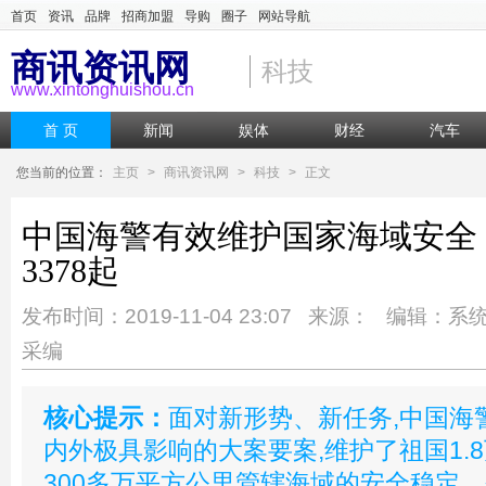
首页
资讯
品牌
招商加盟
导购
圈子
网站导航
商讯资讯网
科技
www.xintonghuishou.cn
首 页
新闻
娱体
财经
汽车
您当前的位置：
主页
>
商讯资讯网
>
科技
>
正文
中国海警有效维护国家海域安全
3378起
发布时间：2019-11-04 23:07 来源： 编辑：系
采编
核心提示：
面对新形势、新任务,中国海
内外极具影响的大案要案,维护了祖国1.
300多万平方公里管辖海域的安全稳定。