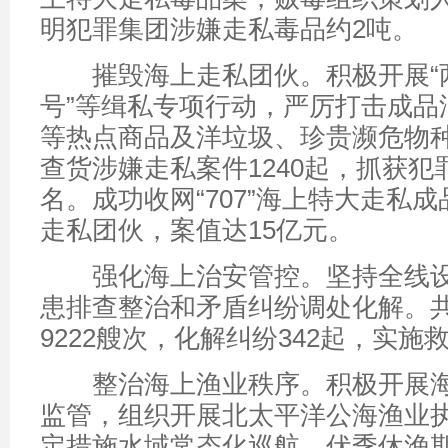
明犯罪集团涉嫌走私毒品约2吨。
摧毁海上走私团伙。积极开展“两
号”等缉私专项行动，严厉打击成品
等热点商品及洋垃圾、珍贵濒危物
查货涉嫌走私案件1240起，抓获犯罪
名。成功收网“707”海上特大走私
走私团伙，案值达15亿元。
强化海上治安管控。坚持全线设
患排查整治和矛盾纠纷调处化解。
9222艘次，化解纠纷342起，实施救
整治海上渔业秩序。积极开展海
监管，组织开展北太平洋公海渔业
定措施水域常态化巡航。伏季休渔