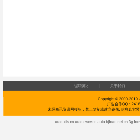
诚聘英才
|
关于我们
|
Copyright © 2000-2019 w
广告合作QQ：241853
未经商讯资讯网授权，禁止复制或建立镜像. 信息真实紧供
auto.xtis.cn
auto.cwcv.cn
auto.bjloan.net.cn
3g.loo