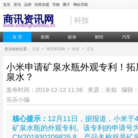
首页
资讯
品牌
招商加盟
导购
圈子
网站导航
商讯资讯网
科技
www.xintonghuishou.cn
首 页
新闻
娱体
财经
汽车
您当前的位置：
主页
>
商讯资讯网
>
科技
>
正文
小米申请矿泉水瓶外观专利！拓
泉水？
发布时间：2019-12-12 11:36 来源：未知 编辑
乐乐小编
核心提示：
12月11日，据报道，小米于
矿泉水瓶的外观专利。该专利的申请号
CN201930209825.8，产品名称就