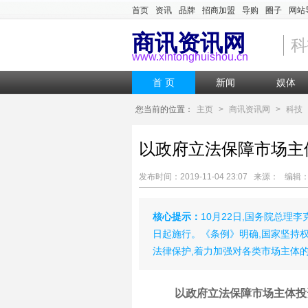
首页
资讯
品牌
招商加盟
导购
圈子
网站
商讯资讯网
科
www.xintonghuishou.cn
首 页
新闻
娱体
您当前的位置：
主页
>
商讯资讯网
>
科技
以政府立法保障市场主
发布时间：2019-11-04 23:07 来源： 编
核心提示：
10月22日,国务院总理
日起施行。《条例》明确,国家坚持
法律保护,着力加强对各类市场主体
以政府立法保障市场主体投