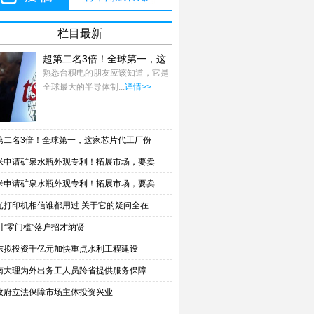
栏目最新
超第二名3倍！全球第一，这
家芯片代工厂份
熟悉台积电的朋友应该知道，它是
全球最大的半导体制...
详情>>
第二名3倍！全球第一，这家芯片代工厂份
米申请矿泉水瓶外观专利！拓展市场，要卖
米申请矿泉水瓶外观专利！拓展市场，要卖
光打印机相信谁都用过 关于它的疑问全在
川“零门槛”落户招才纳贤
东拟投资千亿元加快重点水利工程建设
南大理为外出务工人员跨省提供服务保障
政府立法保障市场主体投资兴业