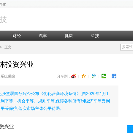
导航
技
财经
汽车
健康
科技
搜索资
>
正文
体投资兴业
辑：系统采编
分享到：
|
|
|
|
李克强签署国务院令公布《优化营商环境条例》,自2020年1月1
权利平等、机会平等、规则平等,保障各种所有制经济平等受到
的平等保护,落实市场主体公平待遇。
资兴业