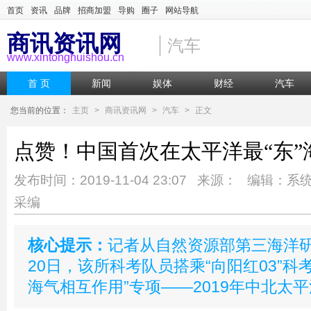
首页
资讯
品牌
招商加盟
导购
圈子
网站导航
商讯资讯网
汽车
www.xintonghuishou.cn
首 页
新闻
娱体
财经
汽车
您当前的位置：
主页
>
商讯资讯网
>
汽车
>
正文
点赞！中国首次在太平洋最“东”
发布时间：2019-11-04 23:07 来源： 编辑：系
采编
核心提示：
记者从自然资源部第三海洋研
20日，该所科考队员搭乘“向阳红03”科
海气相互作用”专项——2019年中北太