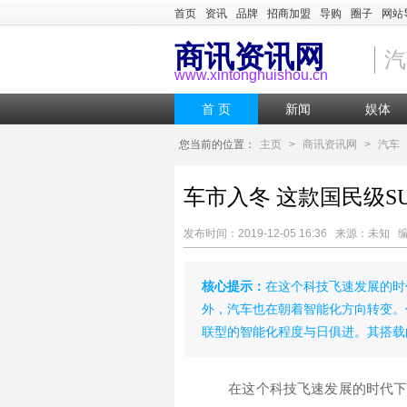
首页
资讯
品牌
招商加盟
导购
圈子
网站
商讯资讯网
汽
www.xintonghuishou.cn
首 页
新闻
娱体
您当前的位置：
主页
>
商讯资讯网
>
汽车
车市入冬 这款国民级S
发布时间：2019-12-05 16:36 来源：未
核心提示：
在这个科技飞速发展的时
外，汽车也在朝着智能化方向转变。作
联型的智能化程度与日俱进。其搭载
在这个科技飞速发展的时代