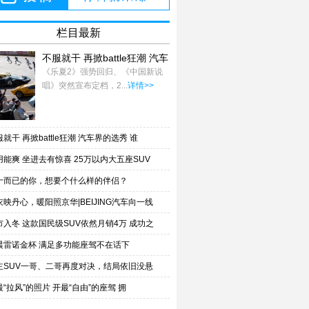
栏目最新
不服就干 再掀battle狂潮 汽车
界的选秀 谁
《乐夏2》强势回归、《中国新说
唱》突然宣布定档，2...
详情>>
就干 再掀battle狂潮 汽车界的选秀 谁
用能爽 坐进去有惊喜 25万以内大五座SUV
十而已的你，想要个什么样的伴侣？
衣映丹心，暖阳照京华|BEIJING汽车向一线
市入冬 这款国民级SUV依然月销4万 成功之
晨雷诺金杯 满足多功能座驾不在话下
主SUV一哥、二哥再度对决，结局依旧没悬
最“拉风”的照片 开最“自由”的座驾 拥