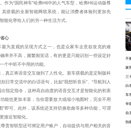
。作为“国民神车”哈弗
H6
中的人气车型，哈弗
H6
运动版尊
。其搭载的全新智能网联系统，能让消费者体验到更加先
智能化带给人们的另一种生活方式。
是省心
车最为直观的呈现方式之一，也是众家车企意欲攻克的难
准确率并不高，频繁闹笑话，有的更是只能识别一些设定好
不服
一个中听不中用的功能。
家
版，真正将语音交互做到了人性化。新车搭载的是定制版科
三
别日常交流中的白话语句，比如“我想听音乐”、“导航到人
白
喊出指定指令，这种高自由度的语音交互才是智能化的初衷
车
的功能也更加丰富，当你需要放大或缩小地图时，完全不用
华
图”即可。此外，该系统还支持切换歌曲等多种功能，可谓
自
更接近智能化。
拍
版尊贵智联型还可绑定用户账户，自动提供与用户相关的音