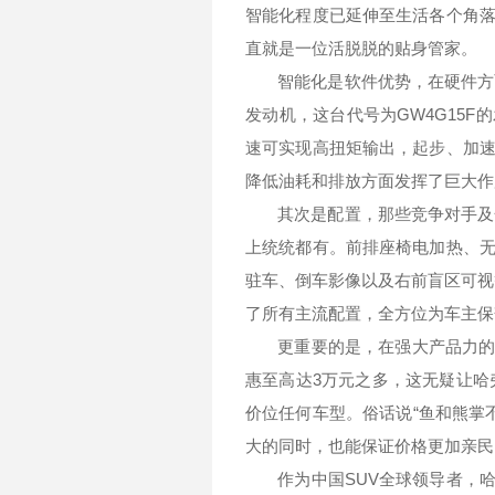
智能化程度已延伸至生活各个角
直就是一位活脱脱的贴身管家。
智能化是软件优势，在硬件方
发动机，这台代号为
GW4G15F
的
速可实现高扭矩输出，起步、加
降低油耗和排放方面发挥了巨大作
其次是配置，那些竞争对手及
上统统都有。前排座椅电加热、
驻车、倒车影像以及右前盲区可视
了所有主流配置，全方位为车主保
更重要的是，在强大产品力
惠至高达
3
万元之多，这无疑让哈
价位任何车型。俗话说“鱼和熊掌
大的同时，也能保证价格更加亲民
作为中国
SUV
全球领导者，