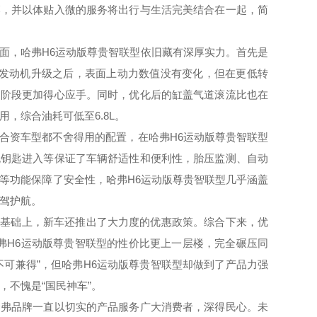
落，并以体贴入微的服务将出行与生活完美结合在一起，简
面，哈弗
H6
运动版尊贵智联型依旧藏有深厚实力。首先是
发动机升级之后，表面上动力数值没有变化，但在更低转
速阶段更加得心应手。同时，优化后的缸盖气道滚流比也在
用，综合油耗可低至
6.8L
。
合资车型都不舍得用的配置，在哈弗
H6
运动版尊贵智联型
无钥匙进入等保证了车辆舒适性和便利性，胎压监测、自动
等功能保障了安全性，哈弗
H6
运动版尊贵智联型几乎涵盖
驾护航。
的基础上，新车还推出了大力度的优惠政策。综合下来，优
弗
H6
运动版尊贵智联型的性价比更上一层楼，完全碾压同
不可兼得”，但哈弗
H6
运动版尊贵智联型却做到了产品力强
，不愧是“国民神车”。
哈弗品牌一直以切实的产品服务广大消费者，深得民心。未