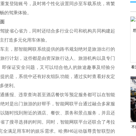
用重复登陆账号，及时将个性化设置同步至车载系统，将繁
畅的驾乘体验。
一面
常驾驶省心省力，同时还结合多行业公司和机构共同构建起
主打造多元化用车体验。
的车主，那智能网联系统提供的路书规划绝对是旅游出行的
套旅行计划，这些都是由资深旅行达人、旅游机构以及专门
，即保证安全问题，又可以结合他人的旅途趣事及经验分
看
一提的是，系统中还有好友组队功能，通过实时查看好友定
多便利。
交通播报、违章查询甚至酒店餐饮等预定服务都可以在智能
务绝对是出门旅游的好帮手，智能网联平台通过融合多家服
可以随时找到附近的酒店、餐饮、票务和景点服务，并且还
节省了搜寻选择的时间。同时，智能网联平台还联合了考拉
不
完全满足用车时的娱乐需求。哈弗
H6
运动版尊贵智联型的