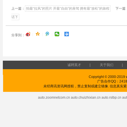
上一篇：
拍最“拉风”的照片 开最“自由”的座驾 拥有最“放松”的旅程
下一篇
话下
|
|
|
|
分享到：
诚聘英才
|
关于我们
|
Copyright © 2000-2019 w
广告合作QQ：241853
未经商讯资讯网授权，禁止复制或建立镜像. 信息真实紧供
auto.zoomnetcom.cn
auto.chuizhixian.cn
auto.rslbp.cn
aut