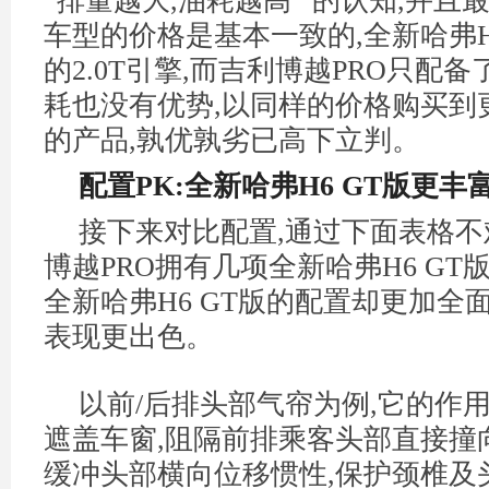
“排量越大,油耗越高” 的认知,并且
车型的价格是基本一致的,全新哈弗H
的2.0T引擎,而吉利博越PRO只配备了
耗也没有优势,以同样的价格购买到
的产品,孰优孰劣已高下立判。
配置PK:全新哈弗H6 GT版更丰
接下来对比配置,通过下面表格不
博越PRO拥有几项全新哈弗H6 GT
全新哈弗H6 GT版的配置却更加全面
表现更出色。
以前/后排头部气帘为例,它的作
遮盖车窗,阻隔前排乘客头部直接撞
缓冲头部横向位移惯性,保护颈椎及