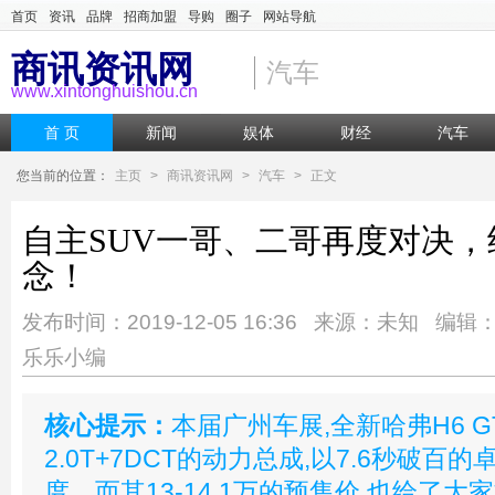
首页
资讯
品牌
招商加盟
导购
圈子
网站导航
商讯资讯网
汽车
www.xintonghuishou.cn
首 页
新闻
娱体
财经
汽车
您当前的位置：
主页
>
商讯资讯网
>
汽车
>
正文
自主SUV一哥、二哥再度对决
念！
发布时间：2019-12-05 16:36 来源：未知 编辑
乐乐小编
核心提示：
本届广州车展,全新哈弗H6 
2.0T+7DCT的动力总成,以7.6秒破
度。而其13-14.1万的预售价,也给了大