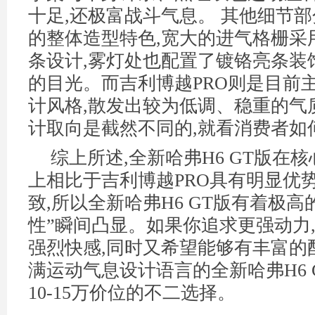
十足,还极富战斗气息。 其他细节部
的整体造型特色,宽大的进气格栅采
条设计,雾灯处也配置了镀铬亮条装
的目光。而吉利博越PRO则是目前
计风格,散发出较为低调、稳重的气
计取向是截然不同的,就看消费者如
综上所述,全新哈弗H6 GT版在
上相比于吉利博越PRO具有明显优
致,所以全新哈弗H6 GT版有着极高
性”瞬间凸显。如果你追求更强动力
强烈快感,同时又希望能够有丰富的
满运动气息设计语言的全新哈弗H6 
10-15万价位的不二选择。